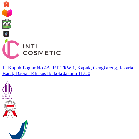
Jl. Kapuk Poglar No.4A, RT.1/RW.1, Kapuk, Cengkareng, Jakarta
Barat, Daerah Khusus Ibukota Jakarta 11720