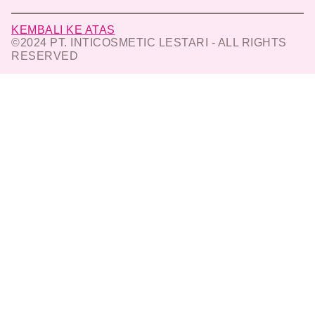
KEMBALI KE ATAS
©2024 PT. INTICOSMETIC LESTARI - ALL RIGHTS
RESERVED