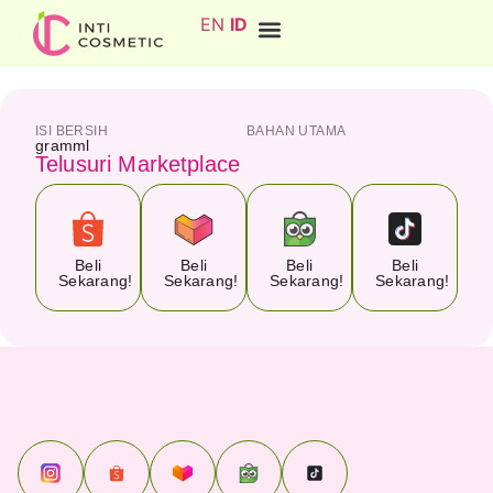
EN
ID
ISI BERSIH
BAHAN UTAMA
gram
ml
Telusuri Marketplace
Beli
Beli
Beli
Beli
Sekarang!
Sekarang!
Sekarang!
Sekarang!