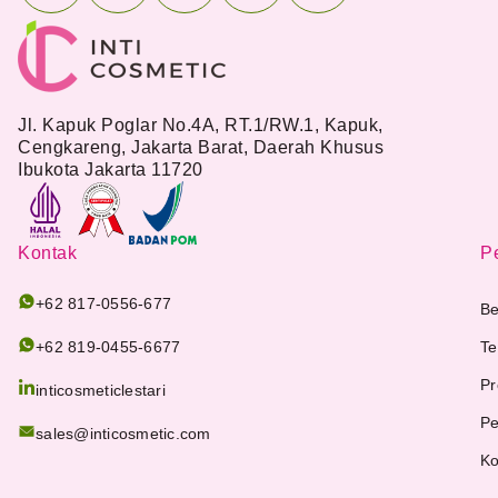
Jl. Kapuk Poglar No.4A, RT.1/RW.1, Kapuk,
Cengkareng, Jakarta Barat, Daerah Khusus
Ibukota Jakarta 11720
Kontak
Pe
+62 817-0556-677
Be
+62 819-0455-6677
Te
Pr
inticosmeticlestari
Pe
sales@inticosmetic.com
Ko