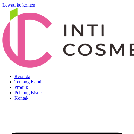
Lewati ke konten
Beranda
Tentang Kami
Produk
Peluang Bisnis
Kontak