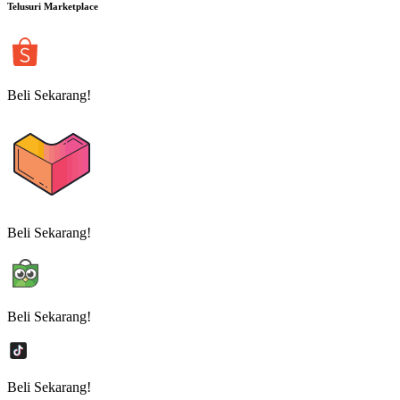
Telusuri Marketplace
Beli Sekarang!
Beli Sekarang!
Beli Sekarang!
Beli Sekarang!