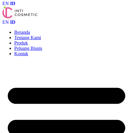
EN
ID
EN
ID
Beranda
Tentang Kami
Produk
Peluang Bisnis
Kontak