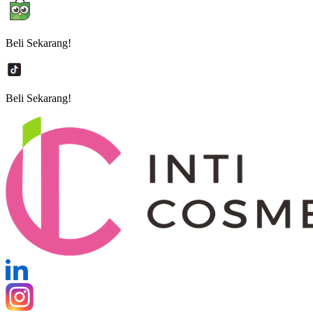
Beli Sekarang!
Beli Sekarang!