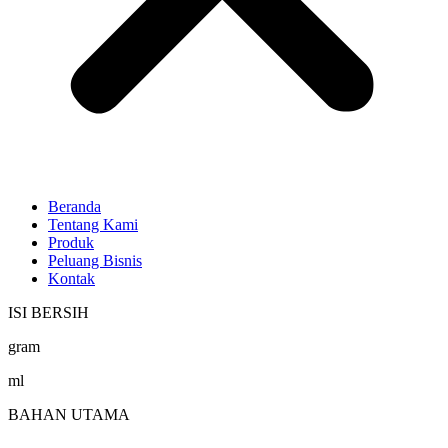
Beranda
Tentang Kami
Produk
Peluang Bisnis
Kontak
ISI BERSIH
gram
ml
BAHAN UTAMA