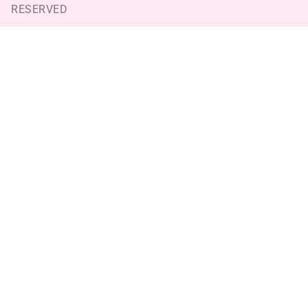
RESERVED