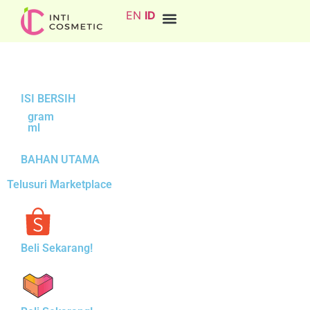
EN
ID
ISI BERSIH
gram
ml
BAHAN UTAMA
Telusuri Marketplace
Beli Sekarang!