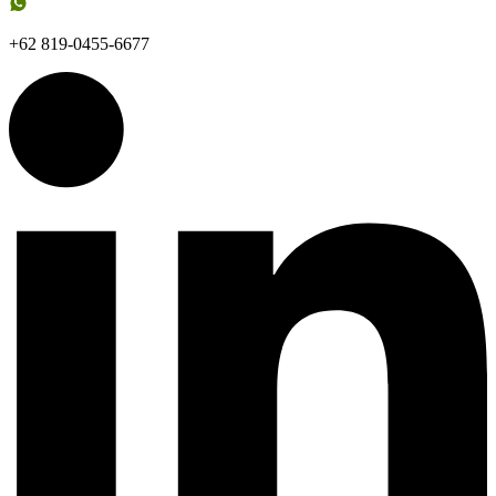
+62 819-0455-6677