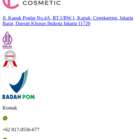
Jl. Kapuk Poglar No.4A, RT.1/RW.1, Kapuk, Cengkareng, Jakarta
Barat, Daerah Khusus Ibukota Jakarta 11720
Kontak
+62 817-0556-677