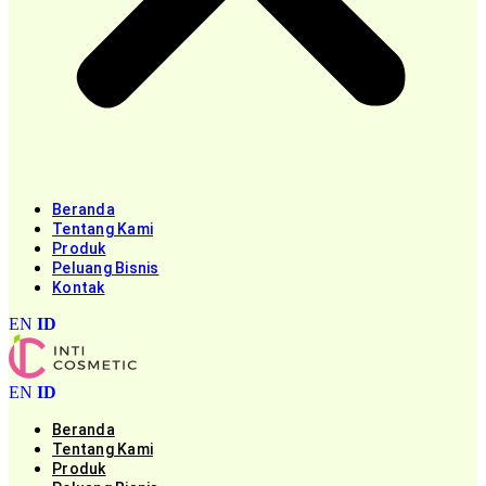
Beranda
Tentang Kami
Produk
Peluang Bisnis
Kontak
EN
ID
EN
ID
Beranda
Tentang Kami
Produk