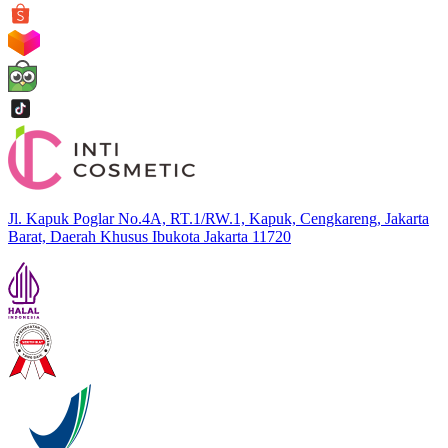
Jl. Kapuk Poglar No.4A, RT.1/RW.1, Kapuk, Cengkareng, Jakarta
Barat, Daerah Khusus Ibukota Jakarta 11720