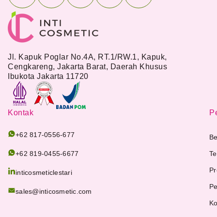
Jl. Kapuk Poglar No.4A, RT.1/RW.1, Kapuk,
Cengkareng, Jakarta Barat, Daerah Khusus
Ibukota Jakarta 11720
Kontak
Pe
+62 817-0556-677
Be
+62 819-0455-6677
Te
Pr
inticosmeticlestari
Pe
sales@inticosmetic.com
Ko