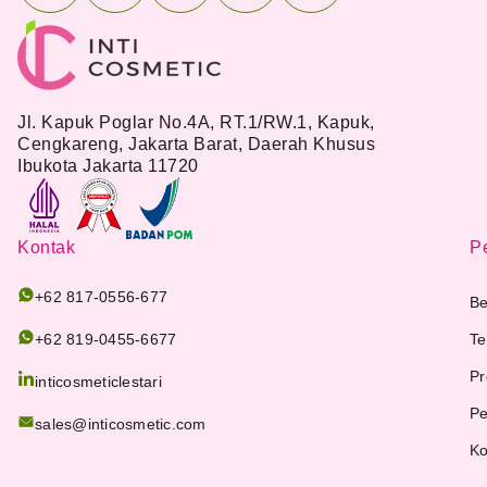
Jl. Kapuk Poglar No.4A, RT.1/RW.1, Kapuk,
Cengkareng, Jakarta Barat, Daerah Khusus
Ibukota Jakarta 11720
Kontak
Pe
+62 817-0556-677
Be
+62 819-0455-6677
Te
Pr
inticosmeticlestari
Pe
sales@inticosmetic.com
Ko