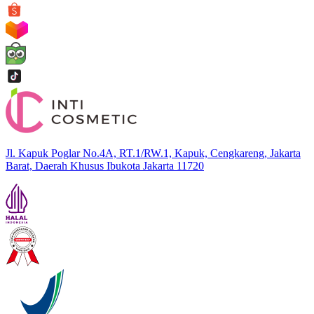
Jl. Kapuk Poglar No.4A, RT.1/RW.1, Kapuk, Cengkareng, Jakarta
Barat, Daerah Khusus Ibukota Jakarta 11720