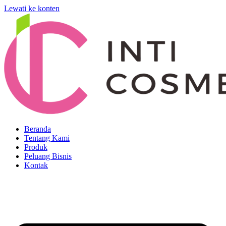
Lewati ke konten
Beranda
Tentang Kami
Produk
Peluang Bisnis
Kontak