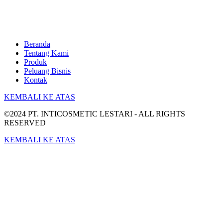
Beranda
Tentang Kami
Produk
Peluang Bisnis
Kontak
KEMBALI KE ATAS
©2024 PT. INTICOSMETIC LESTARI - ALL RIGHTS
RESERVED
KEMBALI KE ATAS