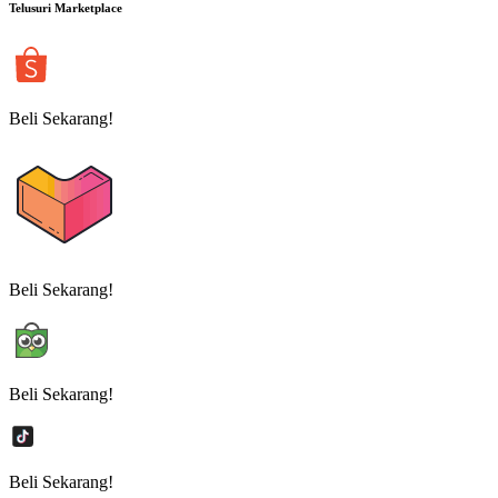
Telusuri Marketplace
Beli Sekarang!
Beli Sekarang!
Beli Sekarang!
Beli Sekarang!