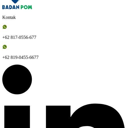
Kontak
+62 817-0556-677
+62 819-0455-6677