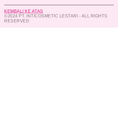
KEMBALI KE ATAS
©2024 PT. INTICOSMETIC LESTARI - ALL RIGHTS
RESERVED