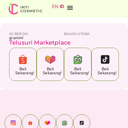
EN
ID
ISI BERSIH
BAHAN UTAMA
gram
ml
Telusuri Marketplace
Beli
Beli
Beli
Beli
Sekarang!
Sekarang!
Sekarang!
Sekarang!