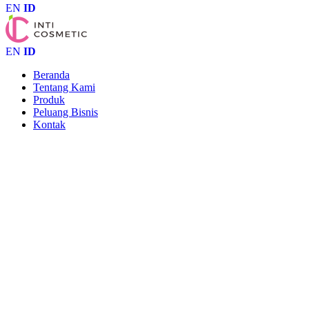
EN
ID
EN
ID
Beranda
Tentang Kami
Produk
Peluang Bisnis
Kontak